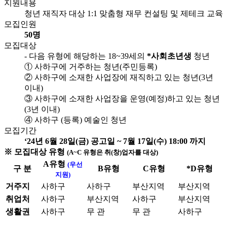
지원내용
청년 재직자 대상 1:1 맞춤형 재무 컨설팅 및 제테크 교육
모집인원
50명
모집대상
- 다음 유형에 해당하는 18~39세의
*사회초년생
청년
① 사하구에 거주하는 청년(주민등록)
② 사하구에 소재한 사업장에 재직하고 있는 청년(3년
이내)
③ 사하구에 소재한 사업장을 운영(예정)하고 있는 청년
(3년 이내)
④ 사하구 (등록) 예술인 청년
모집기간
‘24년 6월 28일(금) 공고일 ~ 7월 17일(수) 18:00 까지
※ 모집대상 유형
(A~C 유형은 취(창)업자를 대상)
A유형
(우선
구 분
B유형
C유형
*D유형
지원)
거주지
사하구
사하구
부산지역
부산지역
취업처
사하구
부산지역
사하구
부산지역
생활권
사하구
무 관
무 관
사하구