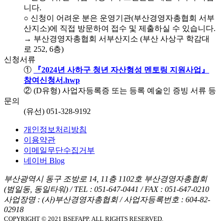
니다.
○ 신청이 어려운 분은 운영기관(부산경영자총협회 서부
산지소)에 직접 방문하여 접수 및 제출하실 수 있습니다.
→ 부산경영자총협회 서부산지소 (부산 사상구 학감대
로 252, 6층)
신청서류
①
『2024년 사하구 청년 자산형성 멘토링 지원사업』
참여신청서.hwp
② (D유형) 사업자등록증 또는 등록 예술인 증빙 서류 등
문의
(유선) 051-328-9192
개인정보처리방침
이용약관
이메일무단수집거부
네이버 Blog
부산광역시 동구 조방로 14, 11층 1102호 부산경영자총협회
(범일동, 동일타워)
/
TEL : 051-647-0441
/
FAX : 051-647-0210
사업장명 : (사)부산경영자총협회
/
사업자등록번호 : 604-82-
02918
COPYRIGHT © 2021 BSEFAPP. ALL RIGHTS RESERVED.