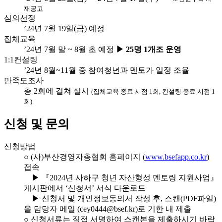
재공고
심의선정
’24년 7월 19일(금) 예정
집체교육
’24년 7월 말 ~ 8월 초 예정
▶ 25명 1개조 운영
1:1컨설팅
’24년 8월~11월 중 참여청년과 멘토가 일정 조율
만족도조사
총 2회에 걸쳐 실시
(집체교육 종료 시점 1회, 컨설팅 종료 시점 1
회)
신청 및 문의
신청방법
○ (사)부산경영자총협회 홈페이지 (
www.bsefapp.co.kr
)
접속
▶ 『2024년 사하구 청년 자산형성 멘토링 지원사업』
게시판에서 ‘신청서’ 서식 다운로드
▶ 신청서 및 개인정보동의서 작성 후, 스캔(PDF파일)
을 담당자 메일 (cey0444@bsef.kr)로 기한 내 제출
○ 신청서류는 직접 서명하여 스캔본을 제출하시기 바랍