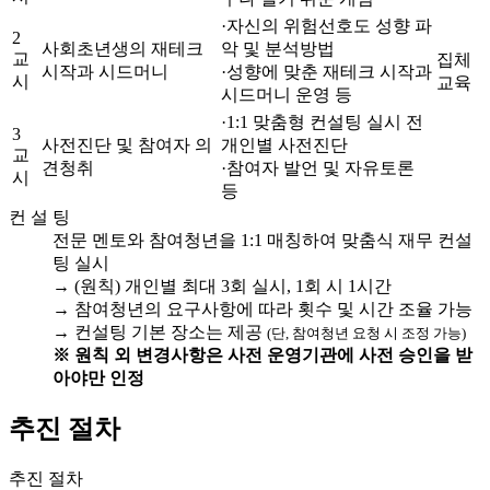
·자신의 위험선호도 성향 파
2
사회초년생의 재테크
악 및 분석방법
교
집체
시작과 시드머니
·성향에 맞춘 재테크 시작과
시
교육
시드머니 운영 등
·1:1 맞춤형 컨설팅 실시 전
3
사전진단 및 참여자 의
개인별 사전진단
교
견청취
·참여자 발언 및 자유토론
시
등
컨 설 팅
전문 멘토와 참여청년을 1:1 매칭하여 맞춤식 재무 컨설
팅 실시
→ (원칙) 개인별 최대 3회 실시, 1회 시 1시간
→ 참여청년의 요구사항에 따라 횟수 및 시간 조율 가능
→ 컨설팅 기본 장소는 제공
(단, 참여청년 요청 시 조정 가능)
※ 원칙 외 변경사항은 사전 운영기관에 사전 승인을 받
아야만 인정
추진 절차
추진 절차