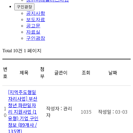
구인광장
공지사항
보도자료
공고문
자료실
구인광장
Total 10건
1 페이지
번
첨
제목
글쓴이
조회
날짜
호
부
[지역주도형일
자리사업] 부산
청년 파란일자
1
관리
리 지원사업 (1
1035
03-03
0
자
유형) 기업 구인
정보 (89개사 /
135명)