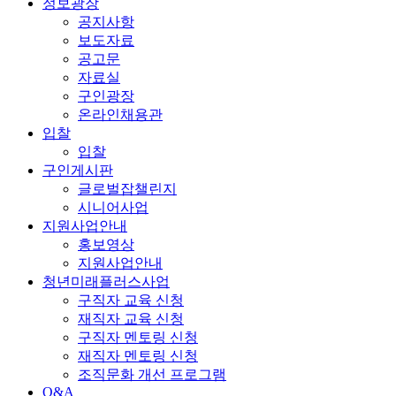
정보광장
공지사항
보도자료
공고문
자료실
구인광장
온라인채용관
입찰
입찰
구인게시판
글로벌잡챌린지
시니어사업
지원사업안내
홍보영상
지원사업안내
청년미래플러스사업
구직자 교육 신청
재직자 교육 신청
구직자 멘토링 신청
재직자 멘토링 신청
조직문화 개선 프로그램
Q&A