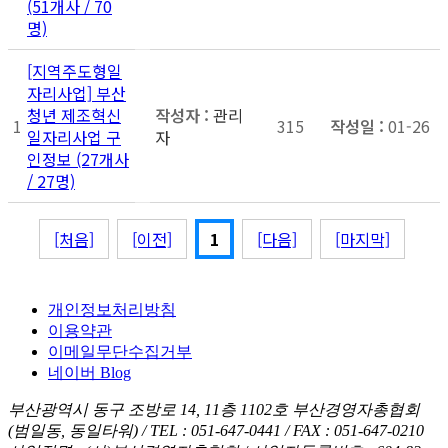
(51개사 / 70
명)
[지역주도형일
자리사업] 부산
청년 제조혁신
관리
1
315
01-26
일자리사업 구
자
인정보 (27개사
/ 27명)
[처음]
[이전]
1
[다음]
[마지막]
개인정보처리방침
이용약관
이메일무단수집거부
네이버 Blog
부산광역시 동구 조방로 14, 11층 1102호 부산경영자총협회
(범일동, 동일타워)
/
TEL : 051-647-0441
/
FAX : 051-647-0210