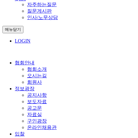
자주하는질문
질문게시판
인사/노무상담
메뉴닫기
LOGIN
협회안내
협회소개
오시는길
회원사
정보광장
공지사항
보도자료
공고문
자료실
구인광장
온라인채용관
입찰