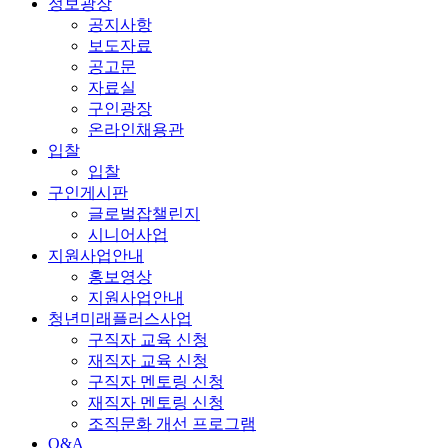
정보광장
공지사항
보도자료
공고문
자료실
구인광장
온라인채용관
입찰
입찰
구인게시판
글로벌잡챌린지
시니어사업
지원사업안내
홍보영상
지원사업안내
청년미래플러스사업
구직자 교육 신청
재직자 교육 신청
구직자 멘토링 신청
재직자 멘토링 신청
조직문화 개선 프로그램
Q&A