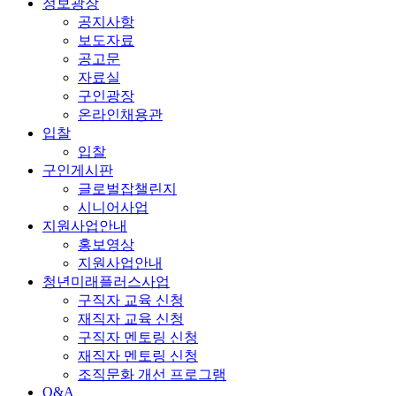
정보광장
공지사항
보도자료
공고문
자료실
구인광장
온라인채용관
입찰
입찰
구인게시판
글로벌잡챌린지
시니어사업
지원사업안내
홍보영상
지원사업안내
청년미래플러스사업
구직자 교육 신청
재직자 교육 신청
구직자 멘토링 신청
재직자 멘토링 신청
조직문화 개선 프로그램
Q&A