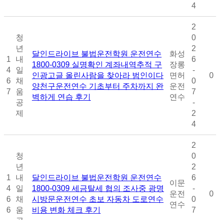
4
2
청
0
년
2
달인드라이브 불법운전학원 운전연수
화성
1
내
6
1800-0309 실명확인 계좌내역추적 구
장롱
4
일
-
인광고글 올린사람을 찾아라 범인이다
면허
0
6
채
0
양천구운전연수 기초부터 주차까지 완
운전
7
움
7
벽하게 연습 후기
연수
공
-
제
2
4
2
청
0
년
2
1
내
달인드라이브 불법운전학원 운전연수
6
이문
4
일
1800-0309 세금탈세 협의 조사중 광명
-
운전
0
6
채
시방문운전연수 초보 자동차 도로연수
0
연수
6
움
비용 변화 체크 후기
7