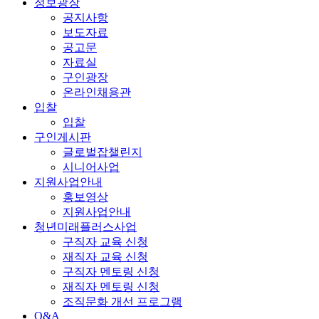
정보광장
공지사항
보도자료
공고문
자료실
구인광장
온라인채용관
입찰
입찰
구인게시판
글로벌잡챌린지
시니어사업
지원사업안내
홍보영상
지원사업안내
청년미래플러스사업
구직자 교육 신청
재직자 교육 신청
구직자 멘토링 신청
재직자 멘토링 신청
조직문화 개선 프로그램
Q&A