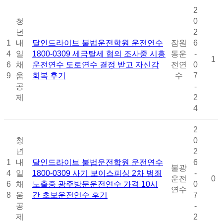
2
청
0
년
2
1
내
달인드라이브 불법운전학원 운전연수
잠원
6
4
일
1800-0309 세금탈세 협의 조사중 시흥
동운
-
1
6
채
운전연수 도로연수 결정 받고 자신감
전연
0
9
움
회복 후기
수
7
공
-
제
2
4
2
청
0
년
2
1
내
달인드라이브 불법운전학원 운전연수
6
불광
4
일
1800-0309 사기 보이스피싱 2차 범죄
-
운전
0
6
채
노출중 광주방문운전연수 가격 10시
0
연수
8
움
간 초보운전연수 후기
7
공
-
제
2