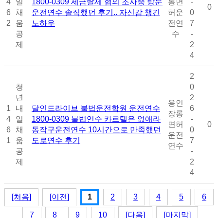
4
일
1800-0309 세금탈세 협의 조사중 방문
롱면
-
0
6
채
운전연수 솔직했던 후기.. 자신감 챙긴
허운
0
2
움
노하우
전연
7
공
수
-
제
2
4
2
청
0
년
2
용인
1
내
달인드라이브 불법운전학원 운전연수
6
장롱
4
일
1800-0309 불법연수 카르텔은 없애라
-
면허
0
6
채
동작구운전연수 10시간으로 만족했던
0
운전
1
움
도로연수 후기
7
연수
공
-
제
2
4
[처음]
[이전]
1
2
3
4
5
6
7
8
9
10
[다음]
[마지막]