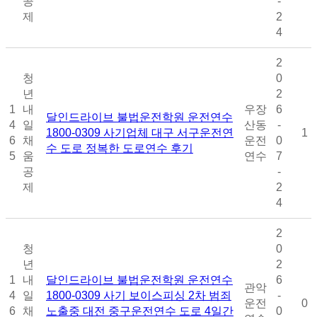
공
-
제
2
4
2
청
0
년
2
1
내
우장
6
달인드라이브 불법운전학원 운전연수
4
일
산동
-
1800-0309 사기업체 대구 서구운전연
1
6
채
운전
0
수 도로 정복한 도로연수 후기
5
움
연수
7
공
-
제
2
4
2
청
0
년
2
1
내
달인드라이브 불법운전학원 운전연수
6
관악
4
일
1800-0309 사기 보이스피싱 2차 범죄
-
운전
0
6
채
노출중 대전 중구운전연수 도로 4일간
0