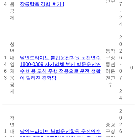
연수
4
움
장롱탈출 경험 후기 !
7
공
-
제
2
4
2
청
0
년
동작
2
1
내
달인드라이브 불법운전학원 운전연수
구장
6
4
일
1800-0309 사기업체 부산 방문운전연
롱면
-
0
6
채
수 비용 도심 주행 적응으로 운전 생활
허운
0
3
움
이 달라진 경험담
전연
7
공
수
-
제
2
4
2
청
0
년
중랑
2
1
내
달인드라이브 불법운전학원 운전연수
구장
6