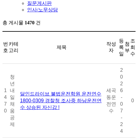
질문게시판
인사/노무상담
총 게시물
1470
건
등
조
번
카테
작성
첨
제목
록
회
호
고리
자
부
일
수
2
청
0
년
2
1
내
세곡
6
달인드라이브 불법운전학원 운전연수
4
일
동운
-
1800-0309 경찰청 조사중 하남운전연
0
7
채
전연
0
수 상승된 자신감 !
0
움
수
7
공
-
제
2
4