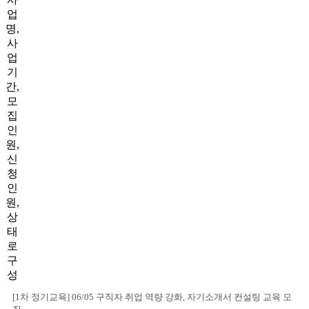
업
명,
사
업
기
간,
모
집
인
원,
신
청
인
원,
상
태
로
구
성
[1차 정기교육] 06/05 구직자 취업 역량 강화, 자기소개서 컨설팅 교육 모