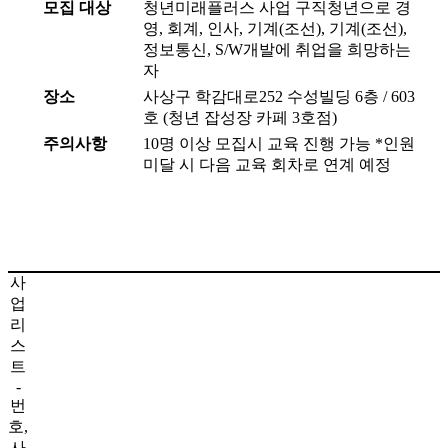
모집 대상
청년미래플러스 사업 구직청년으로 경
영, 회계, 인사, 기계(조선), 기계(조선),
정보통신, S/W개발에 취업을 희망하는
자
장소
사상구 학감대로252 수성빌딩 6층 / 603
호 (청년 잡성장 카페 3호점)
주의사항
10명 이상 모집시 교육 진행 가능 *인원
미달 시 다음 교육 회차로 연계 예정
사
업
리
스
트
-
번
호,
사