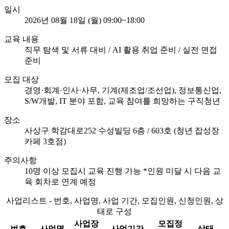
일시
2026년 08월 18일 (월) 09:00~18:00
교육 내용
직무 탐색 및 서류 대비 / AI 활용 취업 준비 / 실전 면접
준비
모집 대상
경영·회계·인사·사무, 기계(제조업/조선업), 정보통신업,
S/W개발, IT 분야 포함, 교육 참여를 희망하는 구직청년
장소
사상구 학감대로252 수성빌딩 6층 / 603호 (청년 잡성장
카페 3호점)
주의사항
10명 이상 모집시 교육 진행 가능 *인원 미달 시 다음 교
육 회차로 연계 예정
사업리스트 - 번호, 사업명, 사업 기간, 모집인원, 신청인원, 상
태로 구성
사업장
모집정
번호
사업명
사업기간
상태