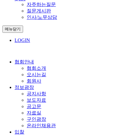
자주하는질문
질문게시판
인사/노무상담
메뉴닫기
LOGIN
협회안내
협회소개
오시는길
회원사
정보광장
공지사항
보도자료
공고문
자료실
구인광장
온라인채용관
입찰