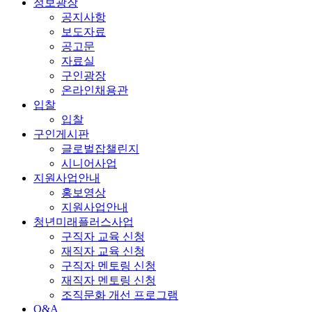
정보광장
공지사항
보도자료
공고문
자료실
구인광장
온라인채용관
입찰
입찰
구인게시판
글로벌잡챌린지
시니어사업
지원사업안내
홍보영상
지원사업안내
청년미래플러스사업
구직자 교육 신청
재직자 교육 신청
구직자 멘토링 신청
재직자 멘토링 신청
조직문화 개선 프로그램
Q&A