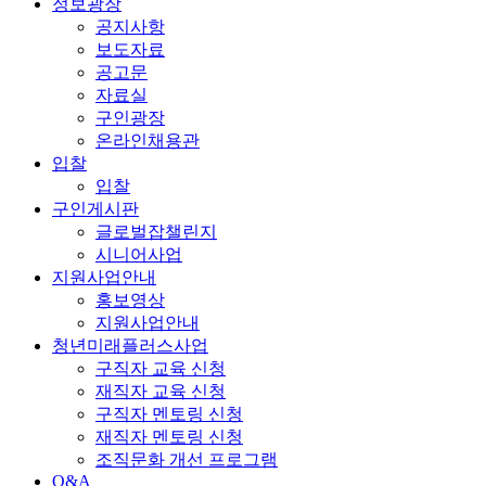
정보광장
공지사항
보도자료
공고문
자료실
구인광장
온라인채용관
입찰
입찰
구인게시판
글로벌잡챌린지
시니어사업
지원사업안내
홍보영상
지원사업안내
청년미래플러스사업
구직자 교육 신청
재직자 교육 신청
구직자 멘토링 신청
재직자 멘토링 신청
조직문화 개선 프로그램
Q&A