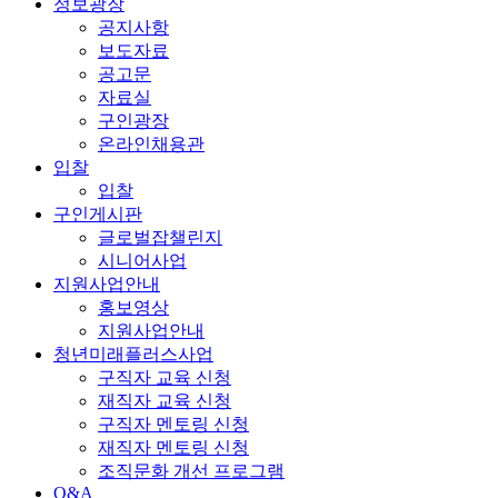
정보광장
공지사항
보도자료
공고문
자료실
구인광장
온라인채용관
입찰
입찰
구인게시판
글로벌잡챌린지
시니어사업
지원사업안내
홍보영상
지원사업안내
청년미래플러스사업
구직자 교육 신청
재직자 교육 신청
구직자 멘토링 신청
재직자 멘토링 신청
조직문화 개선 프로그램
Q&A