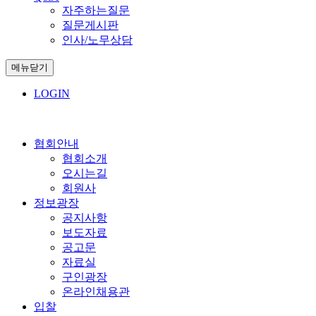
자주하는질문
질문게시판
인사/노무상담
메뉴닫기
LOGIN
협회안내
협회소개
오시는길
회원사
정보광장
공지사항
보도자료
공고문
자료실
구인광장
온라인채용관
입찰