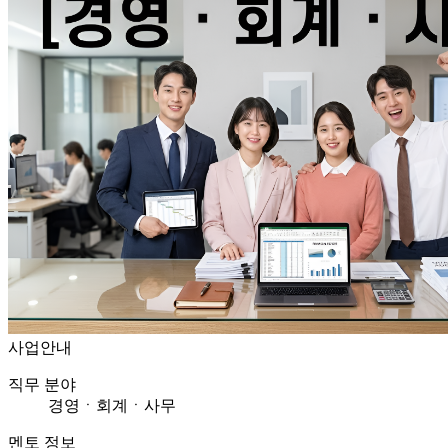
사업안내
직무 분야
경영ㆍ회계ㆍ사무
멘토 정보