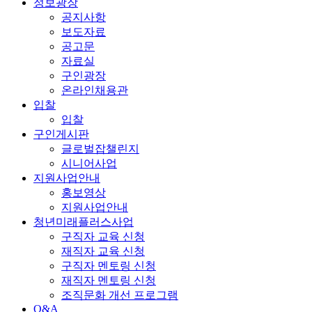
정보광장
공지사항
보도자료
공고문
자료실
구인광장
온라인채용관
입찰
입찰
구인게시판
글로벌잡챌린지
시니어사업
지원사업안내
홍보영상
지원사업안내
청년미래플러스사업
구직자 교육 신청
재직자 교육 신청
구직자 멘토링 신청
재직자 멘토링 신청
조직문화 개선 프로그램
Q&A