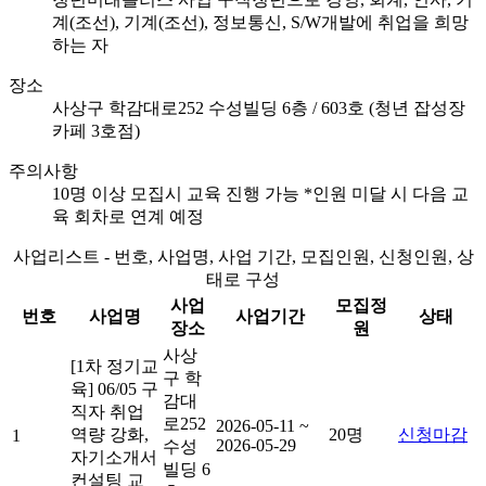
계(조선), 기계(조선), 정보통신, S/W개발에 취업을 희망
하는 자
장소
사상구 학감대로252 수성빌딩 6층 / 603호 (청년 잡성장
카페 3호점)
주의사항
10명 이상 모집시 교육 진행 가능 *인원 미달 시 다음 교
육 회차로 연계 예정
사업리스트 - 번호, 사업명, 사업 기간, 모집인원, 신청인원, 상
태로 구성
사업
모집정
번호
사업명
사업기간
상태
장소
원
사상
[1차 정기교
구 학
육] 06/05 구
감대
직자 취업
로252
2026-05-11 ~
역량 강화,
20명
신청마감
1
2026-05-29
수성
자기소개서
빌딩 6
컨설팅 교